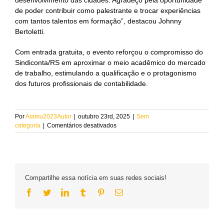
desenvolvimento das cidades. Agradeço pela oportunidade
de poder contribuir como palestrante e trocar experiências
com tantos talentos em formação”, destacou Johnny
Bertoletti.
Com entrada gratuita, o evento reforçou o compromisso do
Sindiconta/RS em aproximar o meio acadêmico do mercado
de trabalho, estimulando a qualificação e o protagonismo
dos futuros profissionais de contabilidade.
Por
Aiamu2023Autor
|
outubro 23rd, 2025
|
Sem
em
categoria
|
Comentários desativados
Presidente
da
AIAMU
participa
como
Compartilhe essa notícia em suas redes sociais!
palestrante
em
Facebook
Twitter
LinkedIn
Tumblr
Pinterest
Email
evento
do
Sindiconta/RS