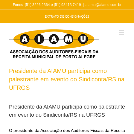
Skip
Fones: (51) 3226.2364 e (51) 98413.7419
|
aiamu@aiamu.com.br
to
content
EXTRATO DE CONSIGNAÇÕES
Presidente da AIAMU participa como
palestrante em evento do Sindiconta/RS na
UFRGS
Presidente da AIAMU participa como palestrante
em evento do Sindiconta/RS na UFRGS
O presidente da Associação dos Auditores-Fiscais da Receita