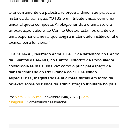
fiscalização e cobrança”.
O encerramento da palestra reforçou a dimensão prática e
histórica da transição: “O IBS é um tributo único, com uma
única alíquota composta. A relação jurídica é uma só, e a
arrecadação caberá ao Comitê Gestor. Estamos diante de
uma experiência nova, que exigirá maturidade institucional e
técnica para funcionar”.
O X SEMAAT, realizado entre 10 e 12 de setembro no Centro
de Eventos da AIAMU, no Centro Histórico de Porto Alegre,
consolidou-se mais uma vez como o principal espaço de
debate tributário do Rio Grande do Sul, reunindo
especialistas, magistrados e auditores fiscais em torno da
reflexão sobre os rumos da administração tributária no país.
Por
Aiamu2023Autor
|
novembro 24th, 2025
|
Sem
em
categoria
|
Comentários desativados
Reforma
Tributária
em
foco:
Desembargador