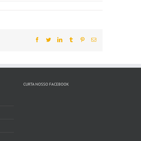
Facebook
Twitter
LinkedIn
Tumblr
Pinterest
Email
CURTA NOSSO FACEBOOK