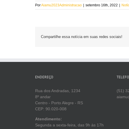
Por
Aiamu2023Administracao
|
setembro 16th, 2022
|
Notí
Compartilhe essa notícia em suas redes sociais!
ENDEREÇO
TELEF
Rua dos Andradas, 1234
(51) 3
8º andar
aiamu
Centro - Porto Alegre - RS
CEP: 90.020-008
Atendimento:
Segunda a sexta-feira, das 9h às 17h