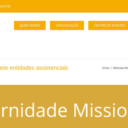
com.br
QUEM SOMOS
COMUNICAÇÃO
CENTRO DE EVENTOS
ete entidades assistenciais
Início
/
Notícias A