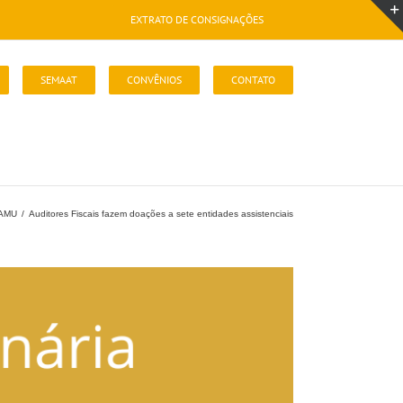
EXTRATO DE CONSIGNAÇÕES
SEMAAT
CONVÊNIOS
CONTATO
IAMU
/
Auditores Fiscais fazem doações a sete entidades assistenciais