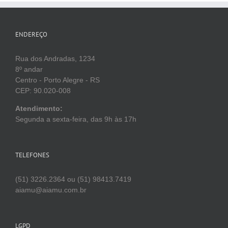
ENDEREÇO
Rua dos Andradas, 1234
8º andar
Centro - Porto Alegre - RS
CEP: 90.020-008
Atendimento:
Segunda a sexta-feira, das 9h às 17h
TELEFONES
(51) 3226.2364 ou (51) 98413.7419
aiamu@aiamu.com.br
LGPD