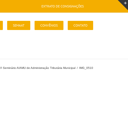
EXTRATO DE CONSIGNAÇÕES
SEMAAT
CONVÊNIOS
CONTATO
VI Seminário AIAMU de Administração Tributária Municipal
/
IMG_0510