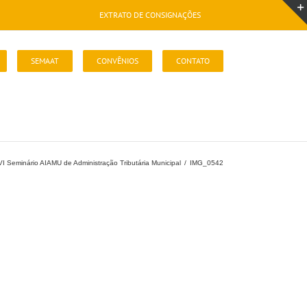
EXTRATO DE CONSIGNAÇÕES
SEMAAT
CONVÊNIOS
CONTATO
VI Seminário AIAMU de Administração Tributária Municipal
/
IMG_0542